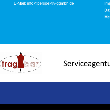
E-Mail:
info@perspektiv-ggmbh.de
Im
Da
Mel