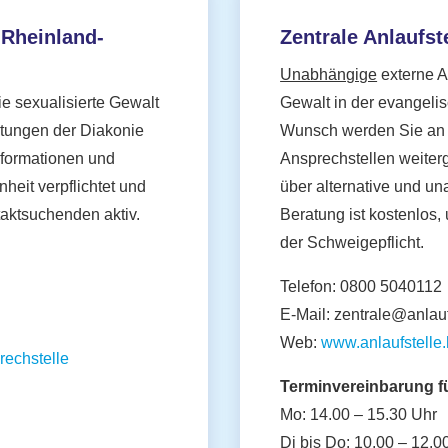
 Rheinland-
Zentrale Anlaufste
Unabhängige
externe An
ie sexualisierte Gewalt
Gewalt in der evangeli
chtungen der Diakonie
Wunsch werden Sie an k
formationen und
Ansprechstellen weiterg
heit verpflichtet und
über alternative und u
aktsuchenden aktiv.
Beratung ist kostenlos,
der Schweigepflicht.
Telefon: 0800 5040112
E-Mail: zentrale@anlauf
Web:
www.anlaufstelle.
rechstelle
Terminvereinbarung fü
Mo: 14.00 – 15.30 Uhr
Di bis Do: 10.00 – 12.0