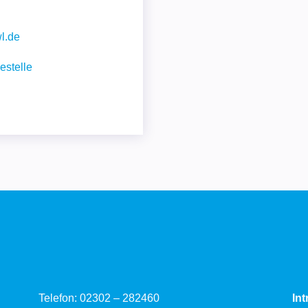
l.de
estelle
Telefon:
02302 – 282460
Int